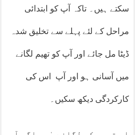
سکتے ہیں۔ تاکہ آپ کو ابتدائی
مراحل کے لئے پہلے سے تخلیق شدہ
ڈیٹا مل جائے اور آپ کو تھیم لگانے
میں آسانی ہو اور آپ اس کی
کارکردگی دیکھ سکیں۔
اس تھیم کو لگانے مٰیں اگر آپ