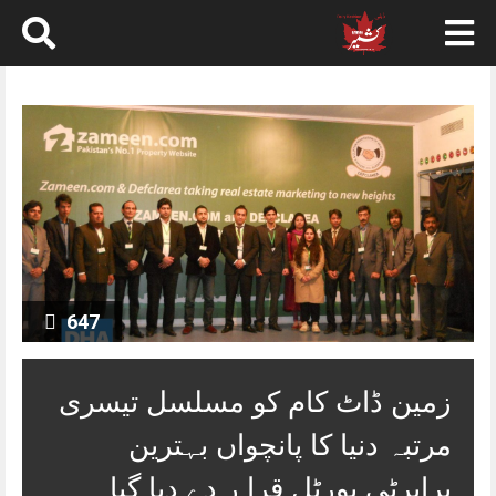
Skip
to
content
647
زمین ڈاٹ کام کو مسلسل تیسری
مرتبہ دنیا کا پانچواں بہترین
پراپرٹی پورٹل قرا ر دے دیا گیا