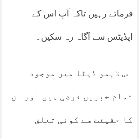
فرماتے رہیں تاکہ آپ اس کے
اپڈیٹس سے آگاہ رہ سکیں۔
اس ڈیمو ڈیٹا میں موجود
تمام خبریں فرضی ہیں اور ان
کا حقیقت سے کوئی تعلق