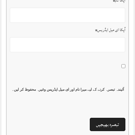
آپکا نام
*
آپکا ای میل ایڈریس
*
آئیندہ تبصرہ کرنے کے لیے میرا نام اور ای-میل ایڈریس وغیرہ محفوظ کر لیں۔