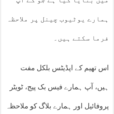
ہمارے یوٹیوب چینل پر ملاحظہ
فرما سکتے ہیں۔
اس تھیم کے اپڈیٹس بلکل مفت
ہیں، آپ ہمارے فیس بک پیج، ٹویٹر
پروفائیل اور ہمارے بلاگ کو ملاحظہ