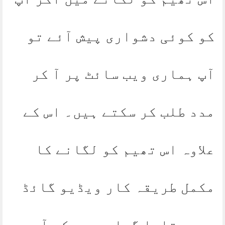
کو کوئی دشواری پیش آئے تو
آپ ہماری ویب سائٹ پر آ کر
مدد طلب کر سکتے ہیں۔ اس کے
علاوہ اس تھیم کو لگانے کا
مکمل طریقہ کار ویڈیو گائڈ
میں بتایا گیا ہے جو کے آپ