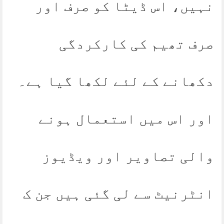
نہیں، اس ڈیٹا کو صرف اور
صرف تھیم کی کارکردگی
دکھانے کے لئے لکھا گیا ہے۔
اور اس میں استعمال ہونے
والی تصاویر اور ویڈیوز
انٹرنیٹ سے لی گئی ہیں جن ک