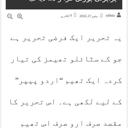
admin
0 تبصرے
ستمبر 27, 2016
یہ تحریر ایک فرضی تحریر ہے
جو کے سٹائلو تھیمز کی تیار
کردہ ایک تھیم “اردو پیپر”
کے لیے لکھی ہے۔ اس تحریر کا
مقصد صرف ارو صرف اس تھیم