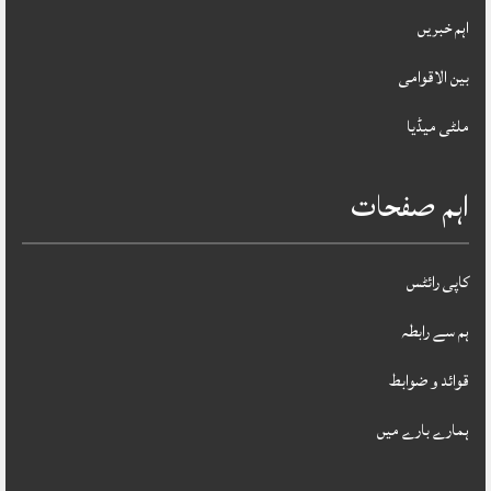
اہم خبریں
بین الاقوامی
ملٹی میڈیا
اہم صفحات
کاپی رائٹس
ہم سے رابطہ
قوائد و ضوابط
ہمارے بارے میں