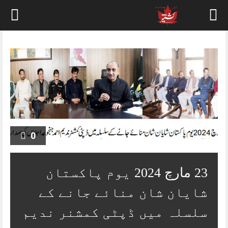
Skip
to
content
0
23 مارچ 2024 یوم پاکستان
شایان شان منائے جانے کے
سلسلہ میں ڈپٹی کمشنر ندیم