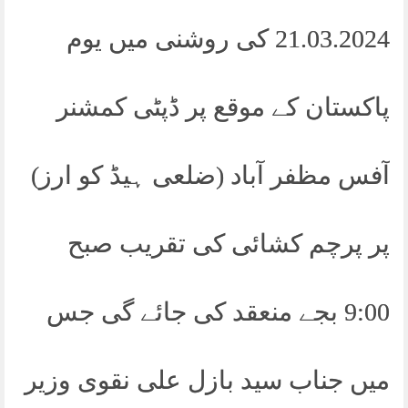
21.03.2024 کی روشنی میں یوم
پاکستان کے موقع پر ڈپٹی کمشنر
آفس مظفر آباد (ضلعی ہیڈ کو ارز)
پر پرچم کشائی کی تقریب صبح
9:00 بجے منعقد کی جائے گی جس
میں جناب سید بازل علی نقوی وزیر