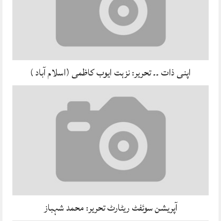
اپنی ذات ۔۔ تحریر: نزہت ایوب کاظمی (اسلام آباد )
آپریشن سوئفٹ ریٹارٹ تحریر: محمد شہباز