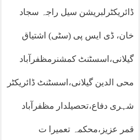
ڈائریکٹرلبریشن سیل راجہ سجاد
خان، ڈی ایس پی (سٹی) اشتیاق
گیلانی،اسسٹنٹ کمشنرمظفرآباد
محی الدین گیلانی،اسسٹنٹ ڈائریکٹر
شہری دفاع،تحصیلدار مظفرآباد
قمر عزیز،محکمہ تعمیرا ت