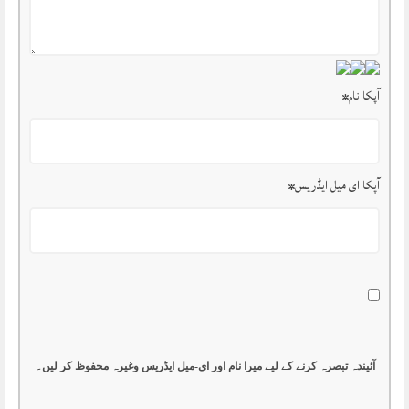
آپکا نام
*
آپکا ای میل ایڈریس
*
آئیندہ تبصرہ کرنے کے لیے میرا نام اور ای-میل ایڈریس وغیرہ محفوظ کر لیں۔