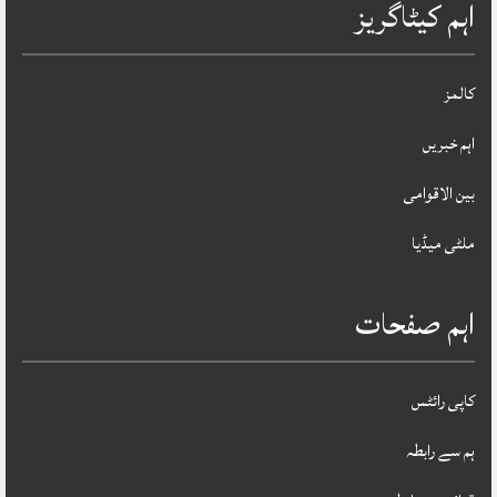
اہم کیٹاگریز
کالمز
اہم خبریں
بین الاقوامی
ملٹی میڈیا
اہم صفحات
کاپی رائٹس
ہم سے رابطہ