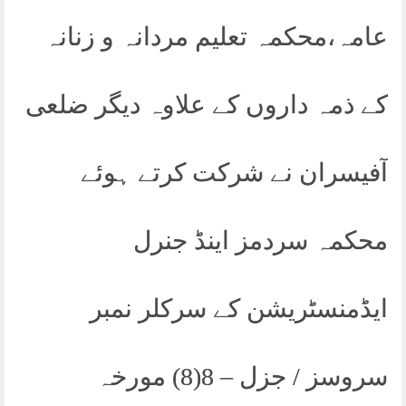
عامہ،محکمہ تعلیم مردانہ و زنانہ
کے ذمہ داروں کے علاوہ دیگر ضلعی
آفیسران نے شرکت کرتے ہوئے
محکمہ سردمز اینڈ جنرل
ایڈمنسٹریشن کے سرکلر نمبر
سروسز / جزل – 8(8) مورخہ