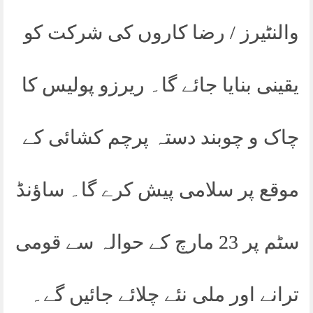
والنٹیرز / رضا کاروں کی شرکت کو
یقینی بنایا جائے گا۔ ریرزو پولیس کا
چاک و چوبند دستہ پرچم کشائی کے
موقع پر سلامی پیش کرے گا۔ ساؤنڈ
سٹم پر 23 مارچ کے حوالہ سے قومی
ترانے اور ملی نئے چلائے جائیں گے۔