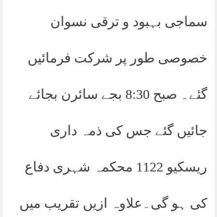
سماجی بہبود و ترقی نسوان
خصوصی طور پر شرکت فرمائیں
گئے۔ صبح 8:30 بجے سائرن بجائے
جائیں گئے جس کی ذمہ داری
ریسکیو 1122 محکمہ شہری دفاع
کی ہو گی۔علاوہ ازیں تقریب میں