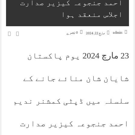
احمد جنجوعہ کیزیر صدارت
اجلاس منعقد ہوا
admin
0 تبصرے
مارچ 22, 2024
23 مارچ 2024 یوم پاکستان
شایان شان منائے جانے کے
سلسلہ میں ڈپٹی کمشنر ندیم
احمد جنجوعہ کیزیر صدارت