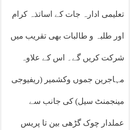
تعلیمی ادارہ جات کے اساتذہ کرام
اور طلبہ و طالبات بھی تقریب میں
شرکت کریں گے۔ اس کے علاوہ
مہاجرین جموں وکشمیر (ریفیوجی
مینجمنٹ سیل) کی جانب سے
عملدار چوک گڑھی بین تا پریس