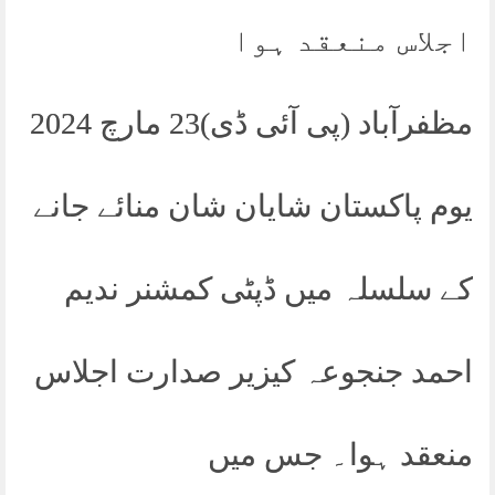
اجلاس منعقد ہوا
مظفرآباد (پی آئی ڈی)23 مارچ 2024
یوم پاکستان شایان شان منائے جانے
کے سلسلہ میں ڈپٹی کمشنر ندیم
احمد جنجوعہ کیزیر صدارت اجلاس
منعقد ہوا۔ جس میں