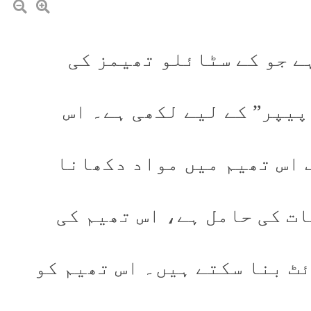
ے جو کے سٹائلو تھیمز کی
پیپر” کے لیے لکھی ہے۔ اس
 اس تھیم میں مواد دکھانا
ت کی حامل ہے، اس تھیم کی
ئٹ بنا سکتے ہیں۔ اس تھیم کو