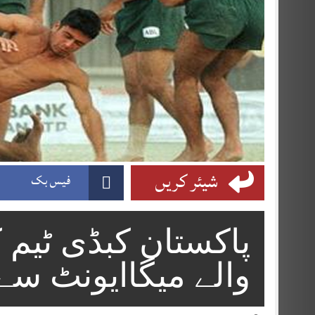
شیئر کریں
فیس بک
پاکستان کبڈی ٹیم 
والے میگاایونٹ سے 