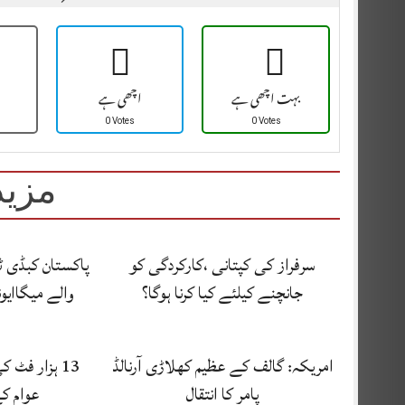
بہت اچھی ہے
اچھی ہے
0 Votes
0 Votes
مزید
سرفراز کی کپتانی ،کارکردگی کو
پاکستان کبڈی ٹ
جانچنے کیلئے کیا کرنا ہوگا؟
والے میگاایون
امریکہ: گالف کے عظیم کھلاڑی آرنالڈ
13 ہزار فٹ 
پامر کا انتقال
عوام ک