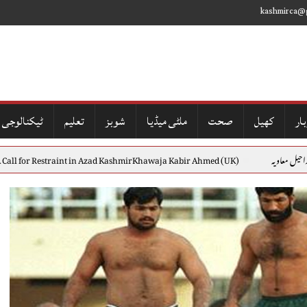
kashmirca@
ار
کھیل
صحت
ملٹی میڈیا
شوبز
تعلیم
ٹیکنالوجی
یہ
berties:A Call for Restraint in Azad KashmirKhawaja Kabir Ahmed (UK)