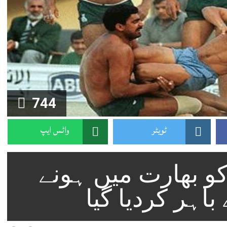
744
ٹویٹر
واٹس ایپ
کو بھارت میں ہونے
باہر کردیا گیا