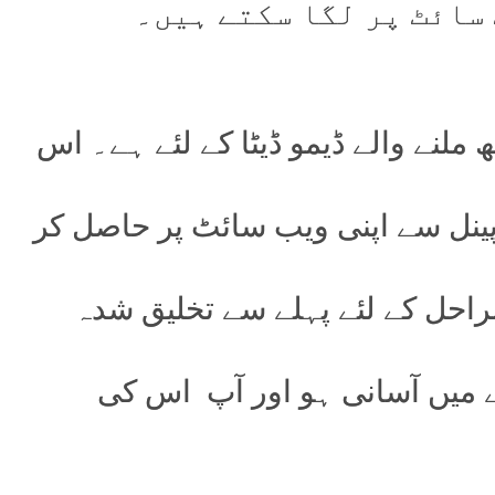
سائٹ پر لگا سکتے ہیں۔
ملنے والے ڈیمو ڈیٹا کے لئے ہے۔ اس
ز پینل سے اپنی ویب سائٹ پر حاصل کر
مراحل کے لئے پہلے سے تخلیق شدہ
انے میں آسانی ہو اور آپ اس کی