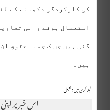
کی کارکردگی دکھانے کے لئے
استعمال ہونے والی تصاویر
گئی ہیں جن ک جملہ حقوق ان
ہیں۔
کیٹاگری میں :
کھیل
اس خبر پر اپنی