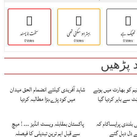
ٹھیک ہے
بہتر ہو سکتی تھی
سخت نا پسند
0 Votes
0 Votes
0 Votes
 پڑھیں
یم کو بھارت میں ہونے
شاہد آفریدی کیلئے انضمام الحق میدان
ٹ سے باہر کردیا گیا
میں کود پڑے،بڑا مطالبہ کردیا
کی بلندی پرایساکام کہ
پاکستان بمقابلہ ویسٹ انڈیز ۔۔۔ ! میچ
ے دل دہل گئے
سے قبل اہم ترین تبدیلی کا فیصلہ