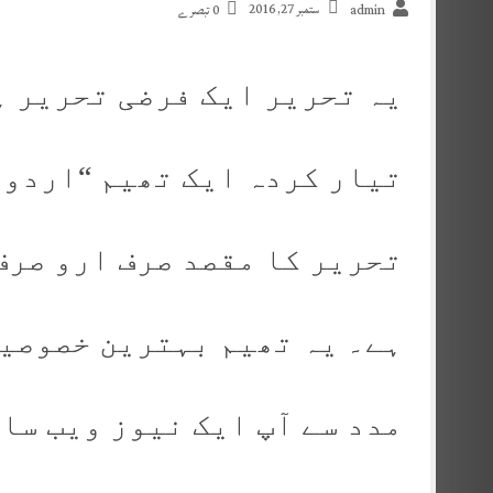
ستمبر 27, 2016
admin
0 تبصرے
یہ تحریر ایک فرضی تحریر ہ
تیار کردہ ایک تھیم “اردو 
تحریر کا مقصد صرف ارو صرف
ہے۔ یہ تھیم بہترین خصوصیا
مدد سے آپ ایک نیوز ویب سا