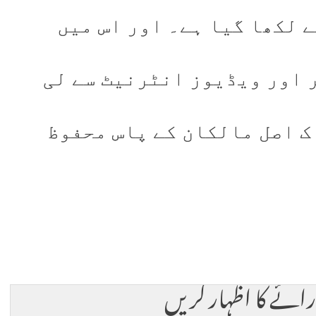
 لکھا گیا ہے۔ اور اس میں
 اور ویڈیوز انٹرنیٹ سے لی
 ک اصل مالکان کے پاس محفوظ
 رائے کا اظہار کریں