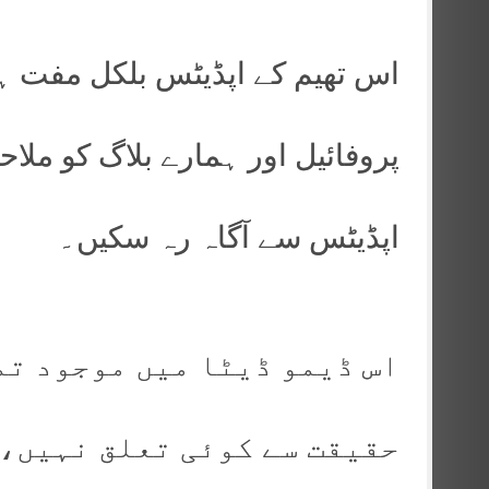
اس تھیم کے اپڈیٹس بلکل مفت ہی
پروفائیل اور ہمارے بلاگ کو ملا
اپڈیٹس سے آگاہ رہ سکیں۔
اس ڈیمو ڈیٹا میں موجود تم
حقیقت سے کوئی تعلق نہیں، 