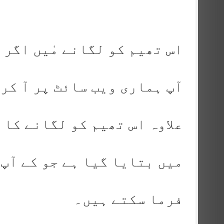
اس تھیم کو لگانے مٰیں اگر 
آپ ہماری ویب سائٹ پر آ کر 
علاوہ اس تھیم کو لگانے کا
میں بتایا گیا ہے جو کے آپ 
فرما سکتے ہیں۔