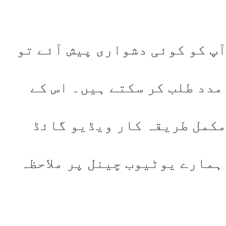
آپ کو کوئی دشواری پیش آئے تو
مدد طلب کر سکتے ہیں۔ اس کے
 مکمل طریقہ کار ویڈیو گائڈ
ہمارے یوٹیوب چینل پر ملاحظہ