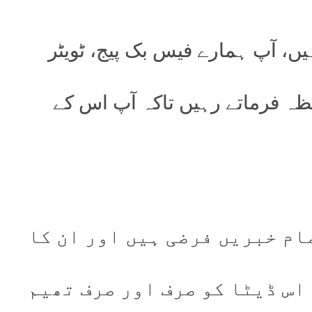
ں، آپ ہمارے فیس بک پیج، ٹویٹر
حظہ فرماتے رہیں تاکہ آپ اس کے
ام خبریں فرضی ہیں اور ان کا
اس ڈیٹا کو صرف اور صرف تھیم