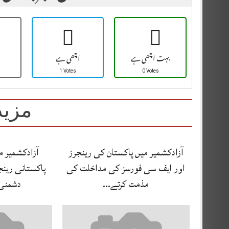
بہت اچھی ہے
اچھی ہے
1 Votes
0 Votes
مزید
آزادکشمیر میں پاکستان کی رینجرز
آزادکشمیر م
اور ایف سی فورسز کی مداخلت کی
پاکستانی رین
مذمت کرتے…
دشمنی