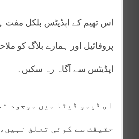
اس تھیم کے اپڈیٹس بلکل مفت ہی
پروفائیل اور ہمارے بلاگ کو ملا
اپڈیٹس سے آگاہ رہ سکیں۔
اس ڈیمو ڈیٹا میں موجود تم
حقیقت سے کوئی تعلق نہیں، 