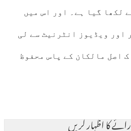
 لکھا گیا ہے۔ اور اس میں
 اور ویڈیوز انٹرنیٹ سے لی
 ک اصل مالکان کے پاس محفوظ
 رائے کا اظہار کریں