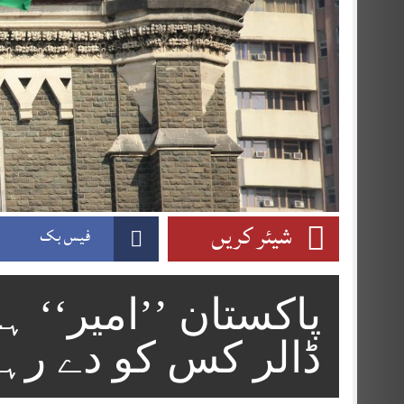
شیئر کریں
فیس بک
پاکستان ’’امیر‘‘ ہ
ڈالر کس کو دے رہ