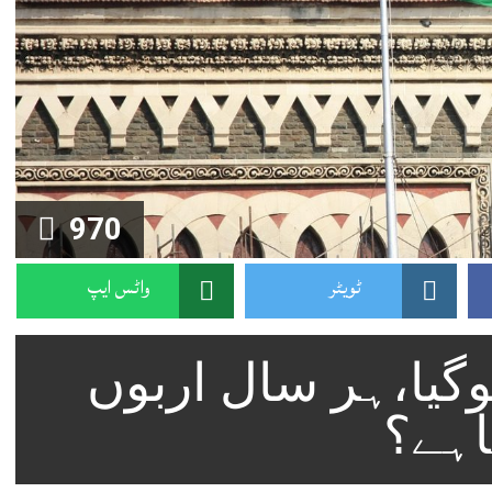
970
ٹویٹر
واٹس ایپ
وگیا،ہر سال اربوں
اہے؟