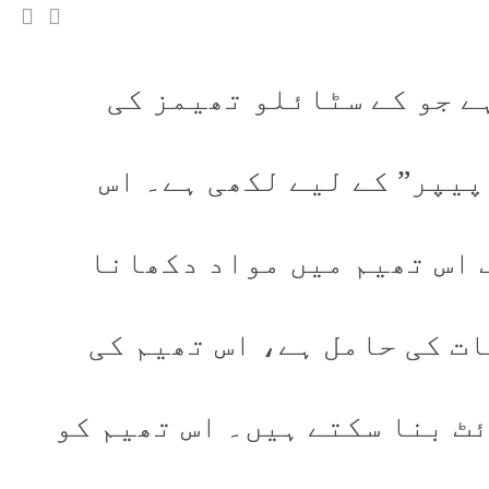
ے جو کے سٹائلو تھیمز کی
پیپر” کے لیے لکھی ہے۔ اس
 اس تھیم میں مواد دکھانا
ت کی حامل ہے، اس تھیم کی
ئٹ بنا سکتے ہیں۔ اس تھیم کو