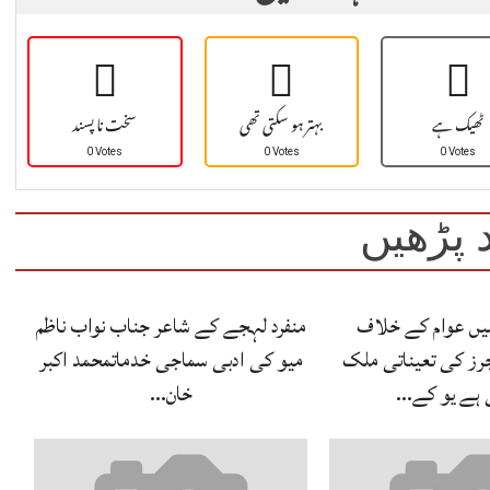
ٹھیک ہے
بہتر ہو سکتی تھی
سخت نا پسند
0 Votes
0 Votes
0 Votes
 پڑھیں
یں عوام کے خلاف
منفرد لہجے کے شاعر جناب نواب ناظم
جرز کی تعیناتی ملک
میو کی ادبی سماجی خدماتمحمد اکبر
 ہے یو کے…
خان…