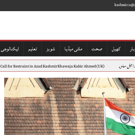
kashmirca@
ار
کھیل
صحت
ملٹی میڈیا
شوبز
تعلیم
ٹیکنالوجی
ویہ
erties:A Call for Restraint in Azad KashmirKhawaja Kabir Ahmed (UK)