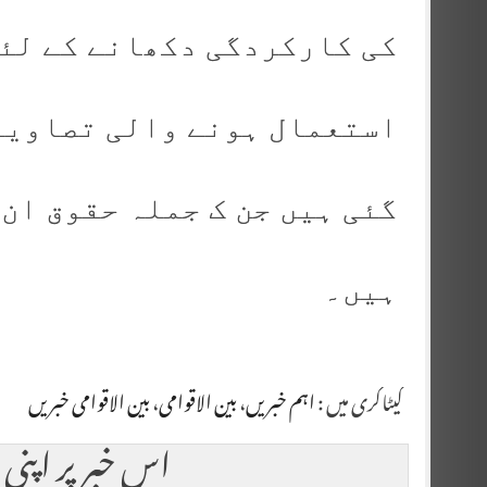
کی کارکردگی دکھانے کے لئے
استعمال ہونے والی تصاویر
گئی ہیں جن ک جملہ حقوق ان
ہیں۔
کیٹاگری میں :
اہم خبریں
،
بین الاقوامی
،
بین الاقوامی خبریں
اس خبر پر اپنی