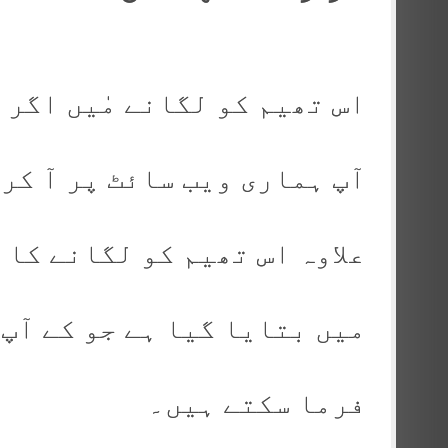
اس تھیم کو لگانے مٰیں اگر 
آپ ہماری ویب سائٹ پر آ کر 
علاوہ اس تھیم کو لگانے کا
میں بتایا گیا ہے جو کے آپ 
فرما سکتے ہیں۔