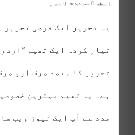
ستمبر 27, 2016
admin
0 تبصرے
یہ تحریر ایک فرضی تحریر ہ
تیار کردہ ایک تھیم “اردو 
تحریر کا مقصد صرف ارو صرف
ہے۔ یہ تھیم بہترین خصوصیا
مدد سے آپ ایک نیوز ویب سا