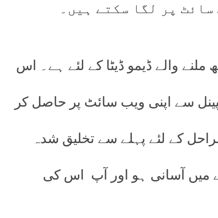
سائٹ پر لگا سکتے ہیں۔
ملنے والے ڈیمو ڈیٹا کے لئے ہے۔ اس
ز پینل سے اپنی ویب سائٹ پر حاصل کر
مراحل کے لئے پہلے سے تخلیق شدہ
انے میں آسانی ہو اور آپ اس کی