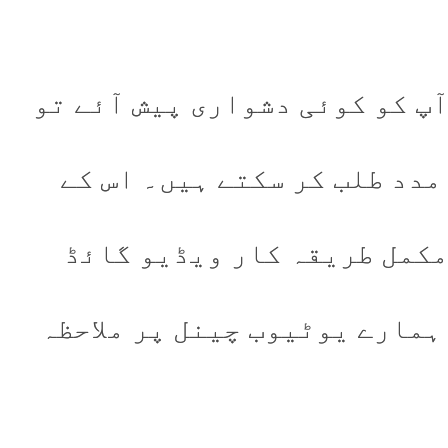
آپ کو کوئی دشواری پیش آئے تو
مدد طلب کر سکتے ہیں۔ اس کے
 مکمل طریقہ کار ویڈیو گائڈ
ہمارے یوٹیوب چینل پر ملاحظہ