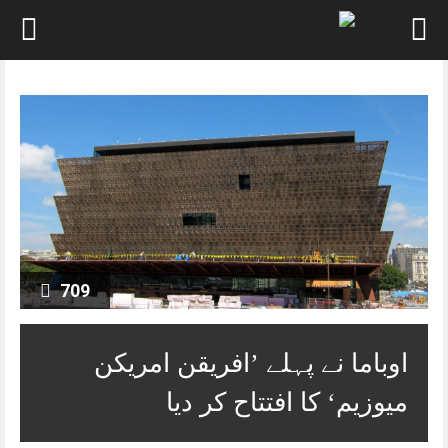
Skip
to
content
709
اوباما نے پہلے ’افریقن امریکن
میوزیم‘ کا افتتاح کر دیا