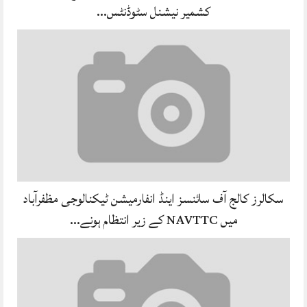
کشمیر نیشنل سٹوڈنٹس…
سکالرز کالج آف سائنسز اینڈ انفارمیشن ٹیکنالوجی مظفرآباد
میں NAVTTC کے زیر انتظام ہونے…