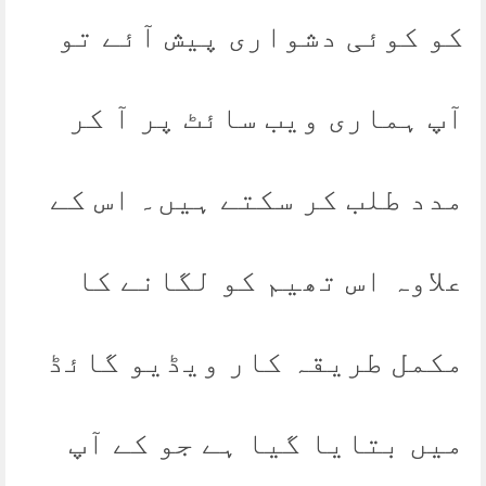
کو کوئی دشواری پیش آئے تو
آپ ہماری ویب سائٹ پر آ کر
مدد طلب کر سکتے ہیں۔ اس کے
علاوہ اس تھیم کو لگانے کا
مکمل طریقہ کار ویڈیو گائڈ
میں بتایا گیا ہے جو کے آپ