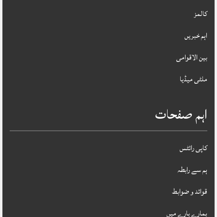
کالمز
اہم خبریں
بین الاقوامی
ملٹی میڈیا
اہم صفحات
کاپی رائٹس
ہم سے رابطہ
قوائد و ضوابط
ہمارے بارے میں