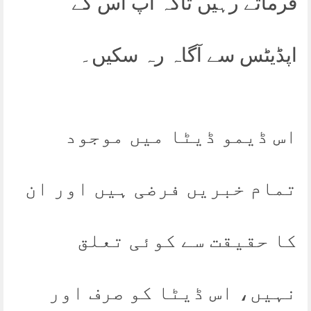
فرماتے رہیں تاکہ آپ اس کے
اپڈیٹس سے آگاہ رہ سکیں۔
اس ڈیمو ڈیٹا میں موجود
تمام خبریں فرضی ہیں اور ان
کا حقیقت سے کوئی تعلق
نہیں، اس ڈیٹا کو صرف اور