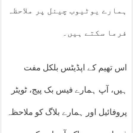
ہمارے یوٹیوب چینل پر ملاحظہ
فرما سکتے ہیں۔
اس تھیم کے اپڈیٹس بلکل مفت
ہیں، آپ ہمارے فیس بک پیج، ٹویٹر
پروفائیل اور ہمارے بلاگ کو ملاحظہ