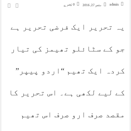
admin
0 تبصرے
ستمبر 27, 2016
یہ تحریر ایک فرضی تحریر ہے
جو کے سٹائلو تھیمز کی تیار
کردہ ایک تھیم “اردو پیپر”
کے لیے لکھی ہے۔ اس تحریر کا
مقصد صرف ارو صرف اس تھیم