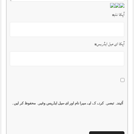
آپکا نام
*
آپکا ای میل ایڈریس
*
آئیندہ تبصرہ کرنے کے لیے میرا نام اور ای-میل ایڈریس وغیرہ محفوظ کر لیں۔