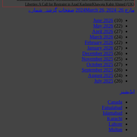
Liberties:A Call for Restraint in Azad KashmirKhawaja Kabir Ahmed (UK)
مارچ 26, 2024
March 26, 2024
صفحات
گزشتہ شمارے
June 2026
(10)
May 2026
(22)
April 2026
(27)
March 2026
(24)
February 2026
(22)
January 2026
(27)
December 2025
(26)
November 2025
(25)
October 2025
(27)
September 2025
(26)
August 2025
(24)
July 2025
(26)
ایڈیشنز
Canada
Faisalabad
Islamabad
Karachi
Lahore
Multan