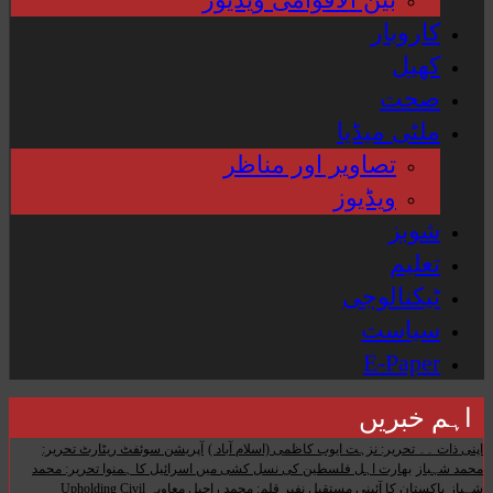
کاروبار
کھیل
صحت
ملٹی میڈیا
تصاویر اور مناظر
ویڈیوز
شوبز
تعلیم
ٹیکنالوجی
سیاست
E-Paper
اہم خبریں
اپنی ذات ۔۔ تحریر: نزہت ایوب کاظمی (اسلام آباد )
آپریشن سوئفٹ ریٹارٹ تحریر:
محمد شہباز
بھارت اہل فلسطین کی نسل کشی میں اسرائیل کا ہمنوا تحریر: محمد
شہباز
پاکستان کا آئینی مستقبل نفیر قلم: محمد راحیل معاویہ
Upholding Civil