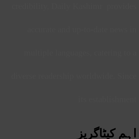
credibility, Daily Kashimr provides
accurate and up-to-date news in
multiple languages, catering to a
diverse readership worldwide. Since
its establishment
اہم کیٹاگریز