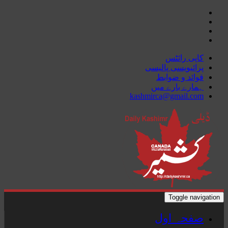
Skip
to
content
کاپی رائٹس
پرائیویسی پالیسی
قوائد و ضوابط
ہمارے بارے میں
kashmirca@gmail.com
Toggle navigation
صفحہ اول