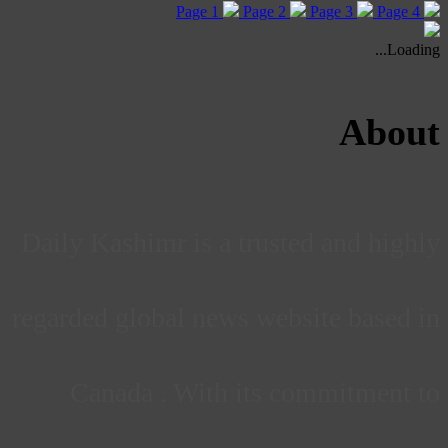
Page 1
Page 2
Page 3
Page 4
Loading...
About
Daily Kashimr is a trusted and highly
regarded global news website based in
Canada . With its commitment to