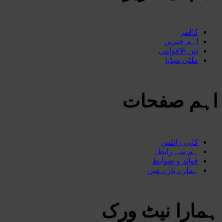
کالمز
اہم خبریں
بین الاقوامی
ملٹی میڈیا
اہم صفحات
کاپی رائٹس
ہم سے رابطہ
قوائد و ضوابط
ہمارے بارے میں
ہمارا نیٹ ورک