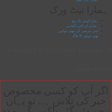
ہمارا نیٹ ورک
ہمارا فیس بک پیج
ہماری آن لائن اکیڈمی
اپنی مرضی کی تھیم بنوائیں
تھیم ڈویلپر کا بلاگ
Copyright © 2024 Daily Kashmir . 
rights reserv
گر آپ کو کسی مخصوص
خبر کی تلاش ہے تو یہاں
یچے دئے گئے باکس کی مدد