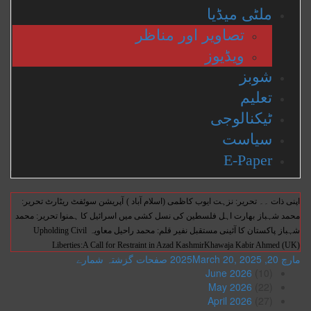
ملٹی میڈیا
تصاویر اور مناظر
ویڈیوز
شوبز
تعلیم
ٹیکنالوجی
سیاست
E-Paper
اپنی ذات ۔۔ تحریر: نزہت ایوب کاظمی (اسلام آباد )
آپریشن سوئفٹ ریٹارٹ تحریر:
محمد شہباز
بھارت اہل فلسطین کی نسل کشی میں اسرائیل کا ہمنوا تحریر: محمد
شہباز
پاکستان کا آئینی مستقبل نفیر قلم: محمد راحیل معاویہ
Upholding Civil
Liberties:A Call for Restraint in Azad KashmirKhawaja Kabir Ahmed (UK)
مارچ 20, 2025
March 20, 2025
صفحات
گزشتہ شمارے
June 2026
(10)
May 2026
(22)
April 2026
(27)