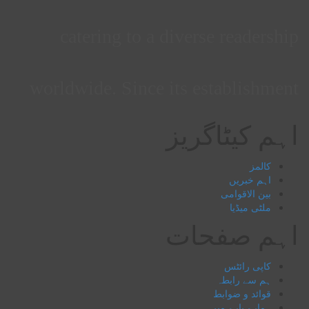
catering to a diverse readership
worldwide. Since its establishment
اہم کیٹاگریز
کالمز
اہم خبریں
بین الاقوامی
ملٹی میڈیا
اہم صفحات
کاپی رائٹس
ہم سے رابطہ
قوائد و ضوابط
ہمارے بارے میں