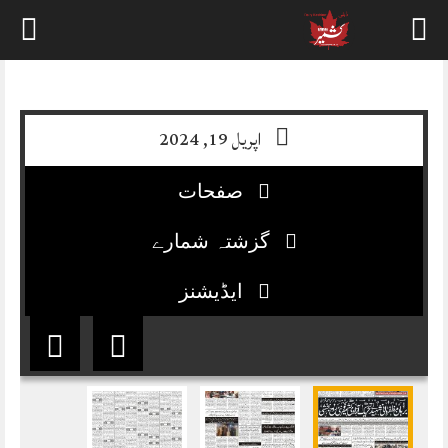
Skip
to
content
اپریل 19, 2024
صفحات
گزشتہ شمارے
ایڈیشنز