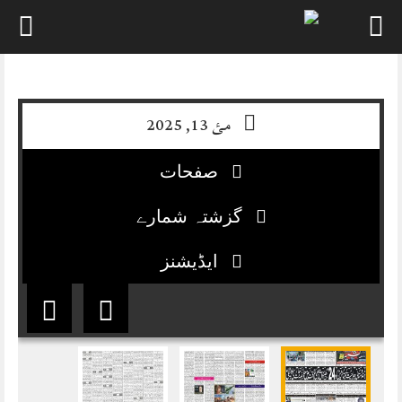
Skip
to
content
مئ 13, 2025
صفحات
گزشتہ شمارے
ایڈیشنز