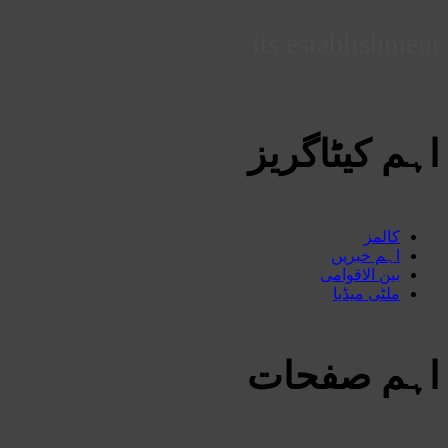
its establishment
اہم کیٹاگریز
کالمز
اہم خبریں
بین الاقوامی
ملٹی میڈیا
اہم صفحات