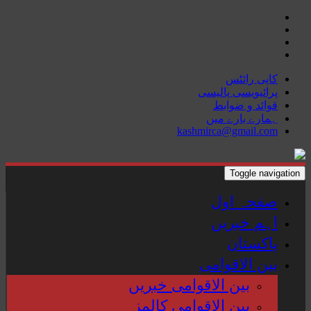
Skip
to
content
کاپی رائٹس
پرائیویسی پالیسی
قوائد و ضوابط
ہمارے بارے میں
kashmirca@gmail.com
Toggle navigation
صفحہ اول
اہم خبریں
پاکستان
بین الاقوامی
بین الاقوامی خبریں
بین الاقوامی کالمز