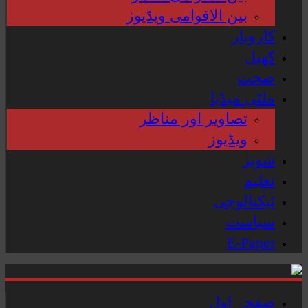
بین الاقوامی ویڈیوز
کاروبار
کھیل
صحت
ملٹی میڈیا
تصاویر اور مناظر
ویڈیوز
شوبز
تعلیم
ٹیکنالوجی
سیاست
E-Paper
صفحہ اول