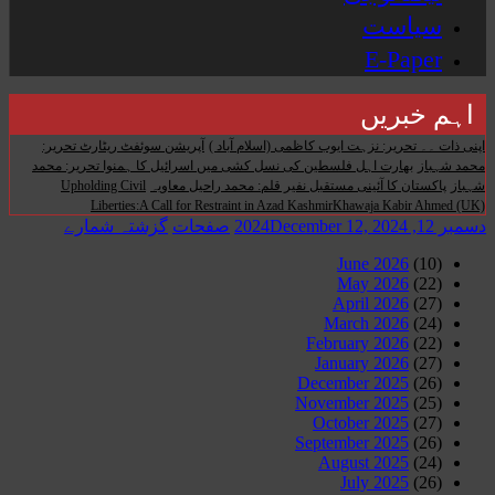
سیاست
E-Paper
اہم خبریں
اپنی ذات ۔۔ تحریر: نزہت ایوب کاظمی (اسلام آباد )
آپریشن سوئفٹ ریٹارٹ تحریر:
محمد شہباز
بھارت اہل فلسطین کی نسل کشی میں اسرائیل کا ہمنوا تحریر: محمد
شہباز
پاکستان کا آئینی مستقبل نفیر قلم: محمد راحیل معاویہ
Upholding Civil
Liberties:A Call for Restraint in Azad KashmirKhawaja Kabir Ahmed (UK)
دسمبر 12, 2024
December 12, 2024
صفحات
گزشتہ شمارے
June 2026
(10)
May 2026
(22)
April 2026
(27)
March 2026
(24)
February 2026
(22)
January 2026
(27)
December 2025
(26)
November 2025
(25)
October 2025
(27)
September 2025
(26)
August 2025
(24)
July 2025
(26)