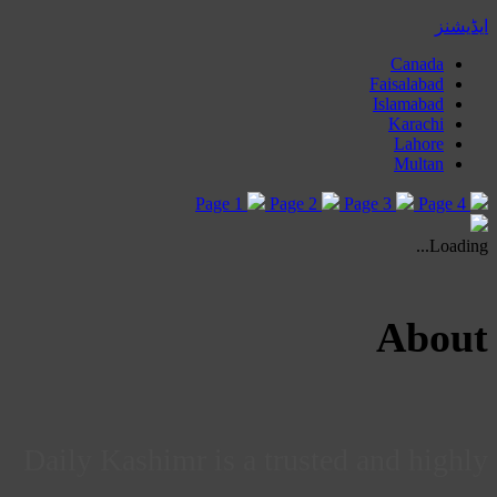
ایڈیشنز
Canada
Faisalabad
Islamabad
Karachi
Lahore
Multan
Page 1
Page 2
Page 3
Page 4
Loading...
About
Daily Kashimr is a trusted and highly