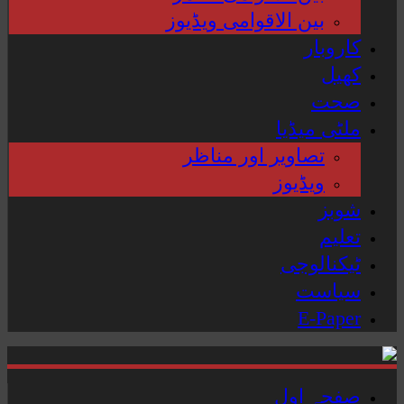
بین الاقوامی ویڈیوز
کاروبار
کھیل
صحت
ملٹی میڈیا
تصاویر اور مناظر
ویڈیوز
شوبز
تعلیم
ٹیکنالوجی
سیاست
E-Paper
صفحہ اول