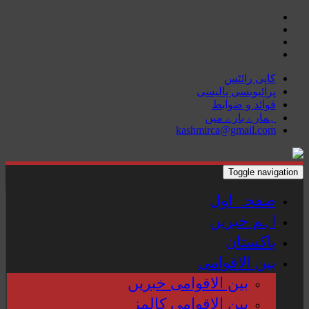
Skip
to
content
کاپی رائٹس
پرائیویسی پالیسی
قوائد و ضوابط
ہمارے بارے میں
kashmirca@gmail.com
Toggle navigation
صفحہ اول
اہم خبریں
پاکستان
بین الاقوامی
بین الاقوامی خبریں
بین الاقوامی کالمز