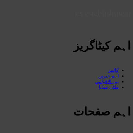
its establishment
اہم کیٹاگریز
کالمز
اہم خبریں
بین الاقوامی
ملٹی میڈیا
اہم صفحات