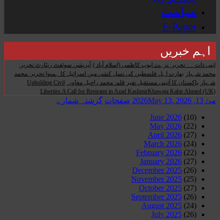
سیاست
E-Paper
اہم خبریں
اپنی ذات ۔۔ تحریر: نزہت ایوب کاظمی (اسلام آباد )
آپریشن سوئفٹ ریٹارٹ تحریر:
محمد شہباز
بھارت اہل فلسطین کی نسل کشی میں اسرائیل کا ہمنوا تحریر: محمد
شہباز
پاکستان کا آئینی مستقبل نفیر قلم: محمد راحیل معاویہ
Upholding Civil
Liberties:A Call for Restraint in Azad KashmirKhawaja Kabir Ahmed (UK)
مئ 13, 2026
May 13, 2026
صفحات
گزشتہ شمارے
June 2026
(10)
May 2026
(22)
April 2026
(27)
March 2026
(24)
February 2026
(22)
January 2026
(27)
December 2025
(26)
November 2025
(25)
October 2025
(27)
September 2025
(26)
August 2025
(24)
July 2025
(26)