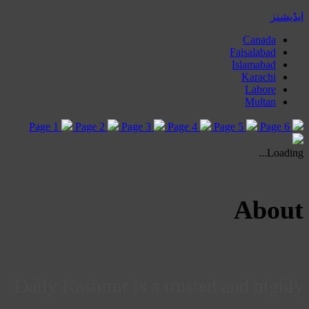
ایڈیشنز
Canada
Faisalabad
Islamabad
Karachi
Lahore
Multan
Page 1
Page 2
Page 3
Page 4
Page 5
Page 6
Loading...
About
Daily Kashimr is a trusted and highly