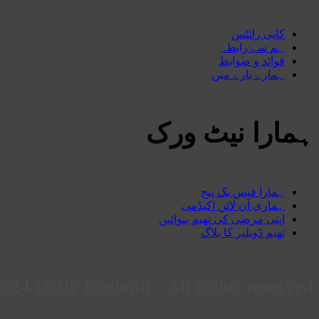
کاپی رائٹس
ہم سے رابطہ
قوائد و ضوابط
ہمارے بارے میں
ہمارا نیٹ ورک
ہمارا فیس بک پیج
ہماری آن لائن اکیڈمی
اپنی مرضی کی تھیم بنوائیں
تھیم ڈویلپر کا بلاگ
24 Daily Kashmir . All rights reserved.