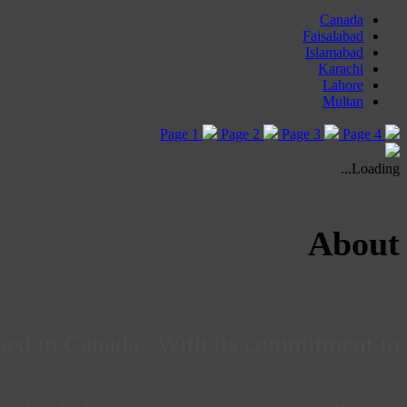
Canada
Faisalabad
Islamabad
Karachi
Lahore
Multan
Page 1
Page 2
Page 3
Page 4
Loading...
About
ased in Canada . With its commitment to