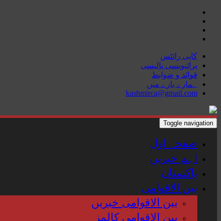
Skip
to
content
کاپی رائٹس
پرائیویسی پالیسی
قوائد و ضوابط
ہمارے بارے میں
kashmirca@gmail.com
Toggle navigation
صفحہ اول
اہم خبریں
پاکستان
بین الاقوامی
بین الاقوامی خبریں
بین الاقوامی کالمز