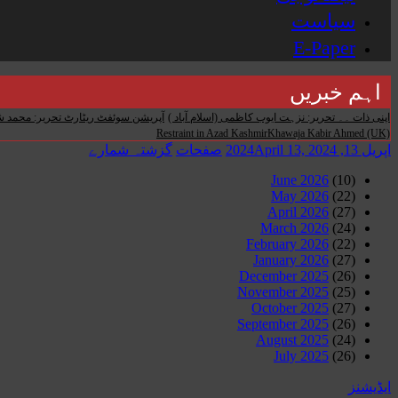
سیاست
E-Paper
اہم خبریں
اپنی ذات ۔۔ تحریر: نزہت ایوب کاظمی (اسلام آباد )
آپریشن سوئفٹ ریٹارٹ تحریر: محمد ش
Restraint in Azad KashmirKhawaja Kabir Ahmed (UK)
اپریل 13, 2024
April 13, 2024
صفحات
گزشتہ شمارے
June 2026
(10)
May 2026
(22)
April 2026
(27)
March 2026
(24)
February 2026
(22)
January 2026
(27)
December 2025
(26)
November 2025
(25)
October 2025
(27)
September 2025
(26)
August 2025
(24)
July 2025
(26)
ایڈیشنز