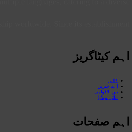
ultiple languages, catering to a diverse
ship worldwide. Since its establishment
اہم کیٹاگریز
کالمز
اہم خبریں
بین الاقوامی
ملٹی میڈیا
اہم صفحات