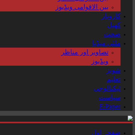
بین الاقوامی ویڈیوز
کاروبار
کھیل
صحت
ملٹی میڈیا
تصاویر اور مناظر
ویڈیوز
شوبز
تعلیم
ٹیکنالوجی
سیاست
E-Paper
صفحہ اول