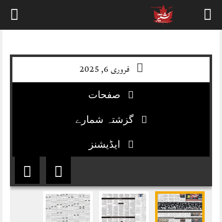
Skip
to
content
فروری 6, 2025
صفحات
گزشتہ شمارے
ایڈیشنز