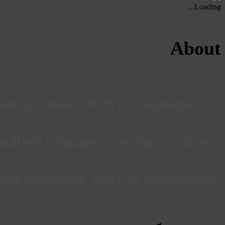
Loading...
About
ased in Canada . With its commitment to
ultiple languages, catering to a diverse
ship worldwide. Since its establishment