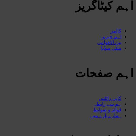
اہم کیٹاگریز
کالمز
اہم خبریں
بین الاقوامی
ملٹی میڈیا
اہم صفحات
کاپی رائٹس
ہم سے رابطہ
قوائد و ضوابط
ہمارے بارے میں