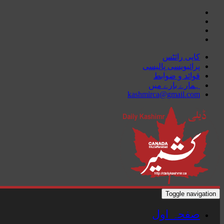
Skip
to
content
کاپی رائٹس
پرائیویسی پالیسی
قوائد و ضوابط
ہمارے بارے میں
kashmirca@gmail.com
Toggle navigation
صفحہ اول