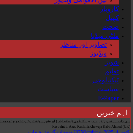
کاروبار
کھیل
صحت
ملٹی میڈیا
تصاویر اور مناظر
ویڈیوز
شوبز
تعلیم
ٹیکنالوجی
سیاست
E-Paper
اہم خبریں
اپنی ذات ۔۔ تحریر: نزہت ایوب کاظمی (اسلام آباد )
آپریشن سوئفٹ ریٹارٹ تحریر: محمد ش
Restraint in Azad KashmirKhawaja Kabir Ahmed (UK)
اکتوبر 4, 2025
October 4, 2025
صفحات
گزشتہ شمارے