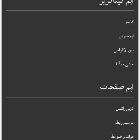
اہم کیٹاگریز
کالمز
اہم خبریں
بین الاقوامی
ملٹی میڈیا
اہم صفحات
کاپی رائٹس
ہم سے رابطہ
قوائد و ضوابط