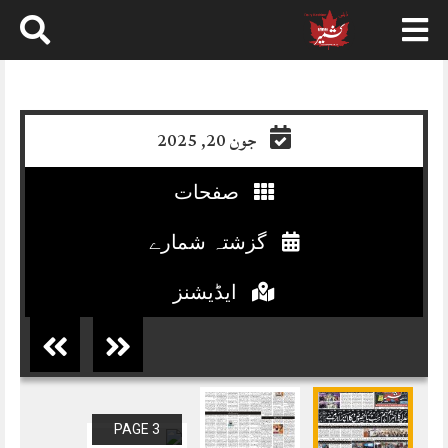
Skip
to
content
جون 20, 2025
صفحات
گزشتہ شمارے
ایڈیشنز
PAGE 3