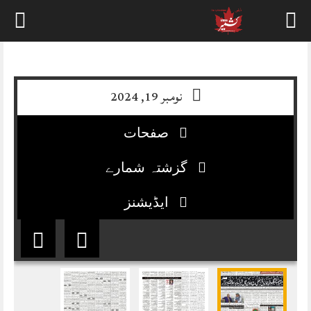
Skip
to
content
نومبر 19, 2024
صفحات
گزشتہ شمارے
ایڈیشنز