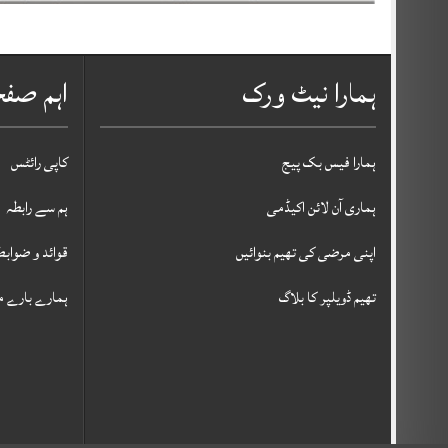
ہمارا نیٹ ورک
اہم صف
ہمارا فیس بک پیج
کاپی رائٹس
ہماری آن لائن اکیڈمی
ہم سے رابطہ
اپنی مرضی کی تھیم بنوائیں
قوائد و ضوابط
تھیم ڈویلپر کا بلاگ
ہمارے بارے م