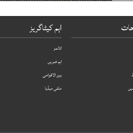
حات
اہم کیٹاگریز
کالمز
اہم خبریں
بین الاقوامی
یں
ملٹی میڈیا