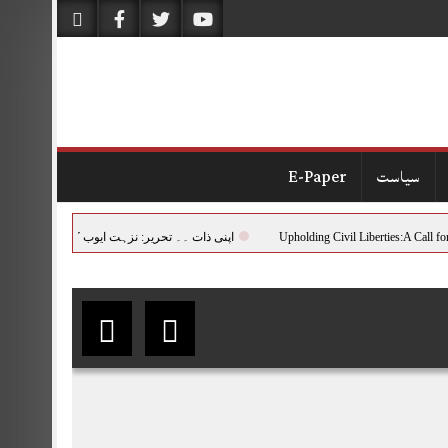
سیاست
E-Paper
Upholding Civil Liber
اپنی ذات ۔۔ تحریر: نزہت ایوب کاظمی (اسلام آباد )