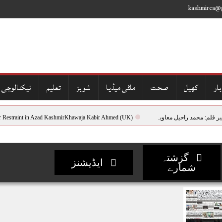
kashmirca@
ار
کھیل
صحت
ملٹی میڈیا
شوبز
تعلیم
ٹیکنالوجی
د راحیل معاویہ
ties:A Call for Restraint in Azad KashmirKhawaja Kabir Ahmed (UK)
گزشتہ
ایڈیشنز
شمارے